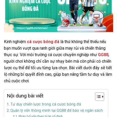
Kinh nghiệm
cá cược bóng đá
là thứ không thể thiếu nếu
bạn muốn vượt qua ranh giới giữa may rủi và chiến thắng
thực sự. Với môi trường cá cược chuyên nghiệp như
GG88
,
người chơi không chỉ cần sự nhạy bén mà còn phải có chiến
lược cụ thể để tối ưu từng lựa chọn. Bài viết dưới đây sẽ tiết
lộ những bí quyết đỉnh cao, giúp bạn nâng tầm tư duy và làm
chủ cuộc chơi.
Nội dung bài viết
Tư duy chiến lược trong cá cược bóng đá
Quản lý vốn thông minh tại GG88 để bảo vệ ngân sách
Phân bổ vốn theo tỷ lệ cố định