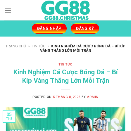
Skip
to
content
ĐĂNG NHẬP
ĐĂNG KÝ
TRANG CHỦ
»
TIN TỨC
»
KINH NGHIỆM CÁ CƯỢC BÓNG ĐÁ – BÍ KÍP
VÀNG THẮNG LỚN MỖI TRẬN
TIN TỨC
Kinh Nghiệm Cá Cược Bóng Đá – Bí
Kíp Vàng Thắng Lớn Mỗi Trận
POSTED ON
5 THÁNG 8, 2025
BY
ADMIN
05
Th8