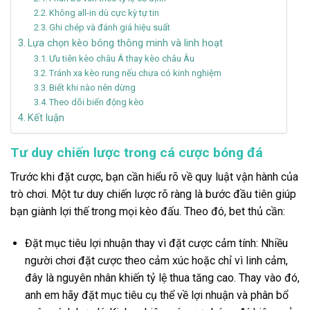
Không all-in dù cực kỳ tự tin
Ghi chép và đánh giá hiệu suất
Lựa chọn kèo bóng thông minh và linh hoạt
Ưu tiên kèo châu Á thay kèo châu Âu
Tránh xa kèo rung nếu chưa có kinh nghiệm
Biết khi nào nên dừng
Theo dõi biến động kèo
Kết luận
Tư duy chiến lược trong cá cược bóng đá
Trước khi đặt cược, bạn cần hiểu rõ về quy luật vận hành của
trò chơi. Một tư duy chiến lược rõ ràng là bước đầu tiên giúp
bạn giành lợi thế trong mọi kèo đấu. Theo đó, bet thủ cần:
Đặt mục tiêu lợi nhuận thay vì đặt cược cảm tính: Nhiều
người chơi đặt cược theo cảm xúc hoặc chỉ vì linh cảm,
đây là nguyên nhân khiến tỷ lệ thua tăng cao. Thay vào đó,
anh em hãy đặt mục tiêu cụ thể về lợi nhuận và phân bổ