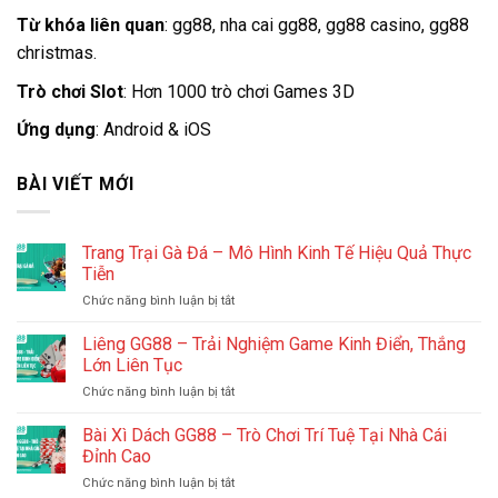
Từ khóa liên quan
: gg88, nha cai gg88, gg88 casino, gg88
christmas.
Trò chơi Slot
: Hơn 1000 trò chơi Games 3D
Ứng dụng
: Android & iOS
BÀI VIẾT MỚI
Trang Trại Gà Đá – Mô Hình Kinh Tế Hiệu Quả Thực
Tiễn
ở
Chức năng bình luận bị tắt
Trang
Trại
Liêng GG88 – Trải Nghiệm Game Kinh Điển, Thắng
Gà
Lớn Liên Tục
Đá
ở
Chức năng bình luận bị tắt
–
Liêng
Mô
GG88
Bài Xì Dách GG88 – Trò Chơi Trí Tuệ Tại Nhà Cái
Hình
–
Kinh
Đỉnh Cao
Trải
Tế
ở
Chức năng bình luận bị tắt
Nghiệm
Hiệu