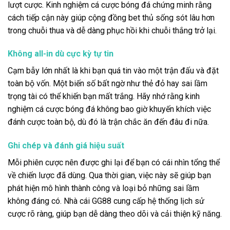
lượt cược. Kinh nghiệm cá cược bóng đá chứng minh rằng
cách tiếp cận này giúp cộng đồng bet thủ sống sót lâu hơn
trong chuỗi thua và dễ dàng phục hồi khi chuỗi thắng trở lại.
Không all-in dù cực kỳ tự tin
Cạm bẫy lớn nhất là khi bạn quá tin vào một trận đấu và đặt
toàn bộ vốn. Một biến số bất ngờ như thẻ đỏ hay sai lầm
trọng tài có thể khiến bạn mất trắng. Hãy nhớ rằng kinh
nghiệm cá cược bóng đá không bao giờ khuyến khích việc
đánh cược toàn bộ, dù đó là trận chắc ăn đến đâu đi nữa.
Ghi chép và đánh giá hiệu suất
Mỗi phiên cược nên được ghi lại để bạn có cái nhìn tổng thể
về chiến lược đã dùng. Qua thời gian, việc này sẽ giúp bạn
phát hiện mô hình thành công và loại bỏ những sai lầm
không đáng có. Nhà cái GG88 cung cấp hệ thống lịch sử
cược rõ ràng, giúp bạn dễ dàng theo dõi và cải thiện kỹ năng.