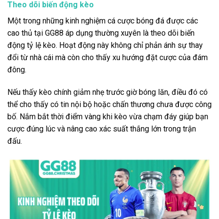
Theo dõi biến động kèo
Một trong những kinh nghiệm cá cược bóng đá được các
cao thủ tại GG88 áp dụng thường xuyên là theo dõi biến
động tỷ lệ kèo. Hoạt động này không chỉ phản ánh sự thay
đổi từ nhà cái mà còn cho thấy xu hướng đặt cược của đám
đông.
Nếu thấy kèo chính giảm nhẹ trước giờ bóng lăn, điều đó có
thể cho thấy có tin nội bộ hoặc chấn thương chưa được công
bố. Nắm bắt thời điểm vàng khi kèo vừa chạm đáy giúp bạn
cược đúng lúc và nâng cao xác suất thắng lớn trong trận
đấu.